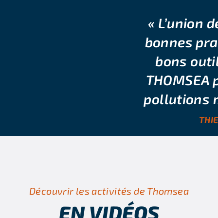
« L’union 
bonnes prat
bons outi
THOMSEA pe
pollutions 
THI
Découvrir les activités de Thomsea
EN VIDÉOS