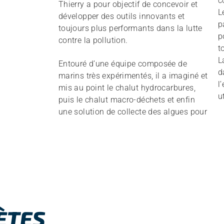
c
Thierry a pour objectif de concevoir et
L
développer des outils innovants et
p
toujours plus performants dans la lutte
p
contre la pollution.
t
L
Entouré d’une équipe composée de
d
marins très expérimentés, il a imaginé et
l
mis au point le chalut hydrocarbures,
u
puis le chalut macro-déchets et enfin
une solution de collecte des algues pour
ÈTES