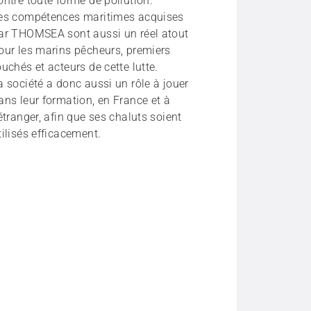
ontre toute forme de pollution.
es compétences maritimes acquises
ar THOMSEA sont aussi un réel atout
our les marins pêcheurs, premiers
ouchés et acteurs de cette lutte.
a société a donc aussi un rôle à jouer
ans leur formation, en France et à
’étranger, afin que ses chaluts soient
tilisés efficacement.