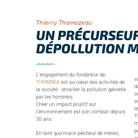
Thierry Thomazeau
UN PRÉCURSEUR
DÉPOLLUTION 
L’engagement du fondateur de
v
THOMSEA
est au cœur des activités de
d
la société : enrailler la pollution générée
c
par les hommes.
a
Créer un impact positif sur
l
l’environnement est son combat depuis
T
30 ans.
m
p
En tant que marin pêcheur de métier,