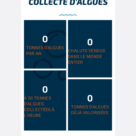
COLLECTE D'ALGUES
0
0
TONNES D'ALGUES
CHALUTS VENDUS
PAR AN
DANS LE MONDE
ENTIER
0
0
À 50 TONNES
D'ALGUES
TONNES D'ALGUES
COLLECTÉES À
DÉJÀ VALORISÉES
L'HEURE