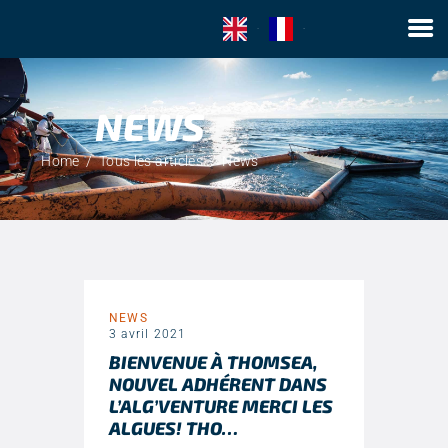
EN
FR
NEWS
ACCUEIL
LA SOCIÉTÉ
Home
Tous les articles
News
HYDROCARBURES
MACRO-DÉCHETS
COLLECTE D’ALGUES
CONTACT
NEWS
3 avril 2021
BIENVENUE À THOMSEA,
NOUVEL ADHÉRENT DANS
L’ALG’VENTURE MERCI LES
ALGUES! THO…