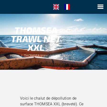
EN
FR
THOMSEA
ACCUEIL
TRAWL NET
LA SOCIÉTÉ
HYDROCARBURES
XXL
MACRO-DÉCHETS
Home
THOMSEA trawl net XXL
COLLECTE D’ALGUES
CONTACT
Voici le chalut de dépollution de
surface THOMSEA XXL (breveté). Ce