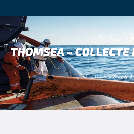
A
L
H
THOMSEA – COLLECTE 
M
C
Home
Collecte d
C