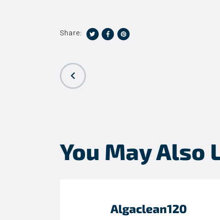
Share:
PREVIOUS
POST
You May Also 
Algaclean120